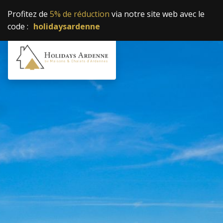
Profitez de
5% de réduction
via notre site web avec le
code :
holidaysardenne