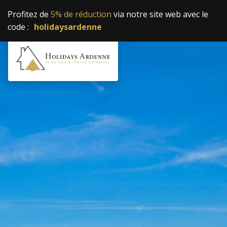
Profitez de
5% de réduction
via notre site web avec le
code :
holidaysardenne